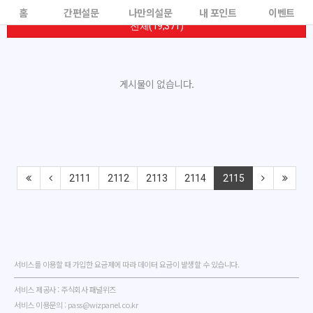
홈
간편설문
나만의설문
내 포인트
이벤트
전체(19,371)
게시물이 없습니다.
2111
2112
2113
2114
2115
서비스를 이용할 때 가입한 요금제에 따라 데이터 요금이 발생할 수 있습니다.
서비스 제공사 : 주식회사 패널위즈
서비스 이용문의 : pass@wizpanel.co.kr