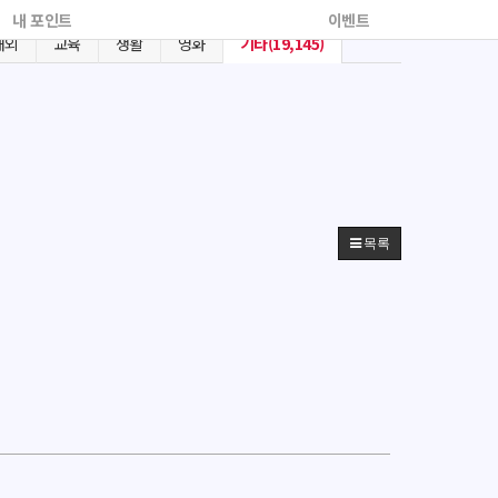
내 포인트
이벤트
해외
교육
생활
영화
기타(19,145)
목록