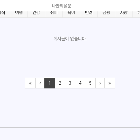
나만의설문
음식
여행
건강
취미
육아
반려
금융
사랑
게시물이 없습니다.
1
2
3
4
5